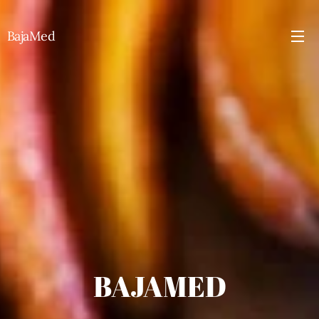
BajaMed
BAJAMED