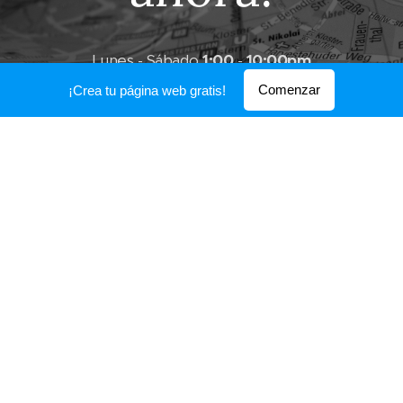
Lunes - Sábado
1
:00
-
10:00pm
Comenzar
¡Crea tu página web gratis!
Baja Med
®
Av. Escuadrón 201 No. 3110 Entre Blvd. Sánchez
Taboada y Blvd. Salinas 22014 Tijuana, Baja California,
Mexico
RESERVA AL:
664 972 9935
Baja Med® | Todos los derechos reservados
Creado con
Webnode